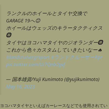
ランクルのホイールとタイヤ交換で
GARAGE 19へ😊
ホイールはウェッズのキラータクティクス
🛞
タイヤはヨコハマタイヤのジオランダー🛞
これから色々カスタムしていきたいなー🔥
#landcruisergrsport
#ランドクルーザー
#pr
pic.twitter.com/Ui7Qnb2gvf
— 国本雄資/Yuji Kunimoto (@yujikunimoto)
May 16, 2023
ヨコハマタイヤといえばカーレースなどでも使用されてい