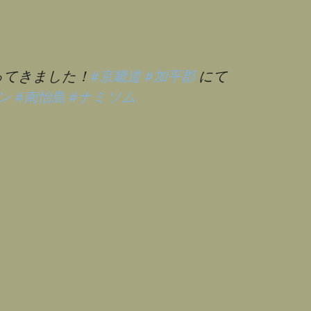
ってきました！
#京畿道
#加平郡
にて
ン
#南怡島
#ナミソム