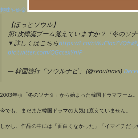
趣味や娯楽
【ほっとソウル】
第1次韓流ブーム覚えていますか？「冬のソ
▼詳しくはこちら
https://t.co/nWuClaxZVQ
#
pic.twitter.com/QGccexYniP
— 韓国旅行「ソウルナビ」 (@seoulnavii)
Dece
2003年頃「冬のソナタ」から始まった韓国ドラマブーム。
今でも、まだまだ韓国ドラマの人気は衰えていません。
しかし、作品の中には「面白くなかった」「イマイチだっ