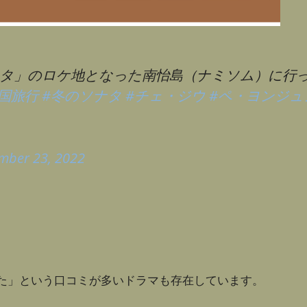
ナタ」のロケ地となった南怡島（ナミソム）に行
韓国旅行
#冬のソナタ
#チェ・ジウ
#ペ・ヨンジュ
mber 23, 2022
た」という口コミが多いドラマも存在しています。