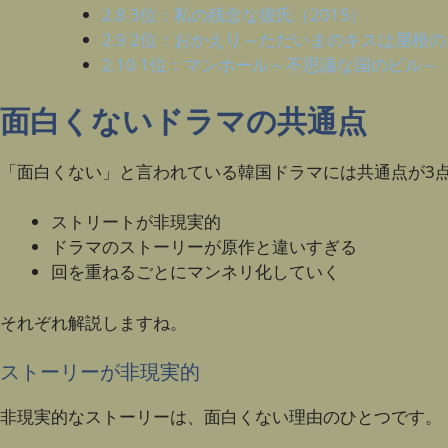
2.8
3位：私の残念な彼氏（2015）
2.9
2位：おかえり～ただいまのキスは屋根の上
2.10
1位：マンホール～不思議な国のビル～（
面白くないドラマの共通点
「面白くない」と言われている韓国ドラマには共通点が3
ストリートが非現実的
ドラマのストーリーが原作と違いすぎる
回を重ねるごとにマンネリ化していく
それぞれ解説しますね。
ストーリーが非現実的
非現実的なストーリーは、面白くない理由のひとつです。