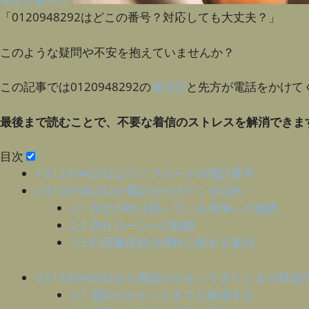
「0120948292はどこの番号？対応しても大丈夫？」
このような疑問や不安を抱えていませんか？
この記事では0120948292の
発信元
と先方が電話をかけて
最後まで読むことで、不要な着信のストレスを解消できま
目次
1
0120948292はライフカードの電話番号
2
0120948292が電話をかけてくる目的
2.1
自社が取り扱っている保険への勧誘
2.2
自社ローンへの勧誘
2.3
利用限度額の増枠に関する案内
3
0120948292から電話がかかってきたときの対処
3.1
電話がかかってきても無視する