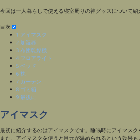
今回は一人暮らしで使える寝室周りの神グッズについて紹
目次
1
アイマスク
2
加湿器
3
布団乾燥機
4
フロアライト
5
ベッド
6
枕
7
カーテン
8
ゴミ箱
9
最後に
アイマスク
最初に紹介するのはアイマスクです。睡眠時にアイマスク
また、アイマスクを使うと目元が温められるという効果も