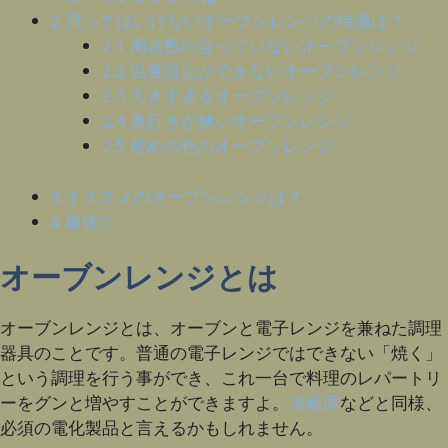
2
買ってはいけないオーブンレンジの特徴は？
2.1
周波数の合っていないオーブンレンジ
2.2
温度設定ができないオーブンレンジ
2.3
大きすぎるオーブンレンジ
2.4
奥行きが狭いオーブンレンジ
2.5
暗めの色のオーブンレンジ
3
オススメのオーブンレンジは？
4
最後に
オーブンレンジとは
オーブンレンジとは、オーブンと電子レンジを兼ねた調理
器具のことです。普通の電子レンジではできない「焼く」
という調理を行う事ができ、これ一台で料理のレパートリ
ーをグンと増やすことができますよ。
冷蔵庫
などと同様、
必須の電化製品と言えるかもしれません。