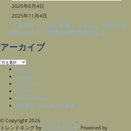
2025年6月4日
2025年11月4日
「風呂キャンセル界隈」ってなに？Z世代で
使われる〇〇界隈の種類や意味とは
アーカイブ
ア
ー
Home
カ
Site Map
イ
About us
ブ
Contact
Privacy Policy
免責事項・著作権・肖像権
© Copyright 2026
トレンドキング
.
トレンドキング by
FIT-Web Create
. Powered by