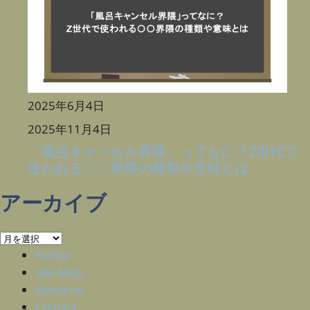
2025年6月4日
2025年11月4日
「風呂キャンセル界隈」ってなに？Z世代で
使われる〇〇界隈の種類や意味とは
アーカイブ
ア
ー
Home
カ
Site Map
イ
About us
ブ
Contact