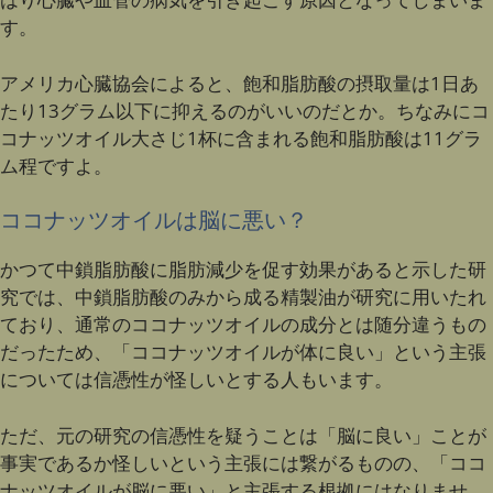
す。
アメリカ心臓協会によると、飽和脂肪酸の摂取量は1日あ
たり13グラム以下に抑えるのがいいのだとか。ちなみにコ
コナッツオイル大さじ1杯に含まれる飽和脂肪酸は11グラ
ム程ですよ。
ココナッツオイルは脳に悪い？
かつて中鎖脂肪酸に脂肪減少を促す効果があると示した研
究では、中鎖脂肪酸のみから成る精製油が研究に用いたれ
ており、通常のココナッツオイルの成分とは随分違うもの
だったため、「ココナッツオイルが体に良い」という主張
については信憑性が怪しいとする人もいます。
ただ、元の研究の信憑性を疑うことは「脳に良い」ことが
事実であるか怪しいという主張には繋がるものの、「ココ
ナッツオイルが脳に悪い」と主張する根拠にはなりませ