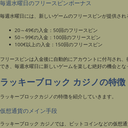
毎週水曜日のフリースピンボーナス
毎週水曜日には、新しいゲームのフリースピンが提供され
20～49€の入金：50回のフリースピン
50～99€の入金：100回のフリースピン
100€以上の入金：150回のフリースピン
フリースピンは入金後に自動的にアカウントに付与され、
でき、毎週水曜日に新しいゲームを楽しむ絶好の機会とな
ラッキーブロック カジノの特徴
ラッキーブロックカジノの特徴を紹介していきます。
仮想通貨のメイン手段
ラッキーブロック カジノでは、ビットコインなどの仮想通