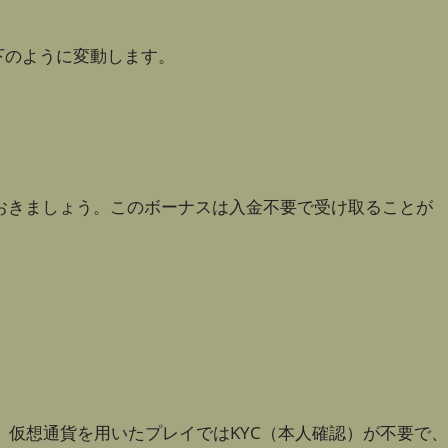
下のように変動します。
おきましょう。このボーナスは入金不要で受け取ることが
仮想通貨を用いたプレイではKYC（本人確認）が不要で、