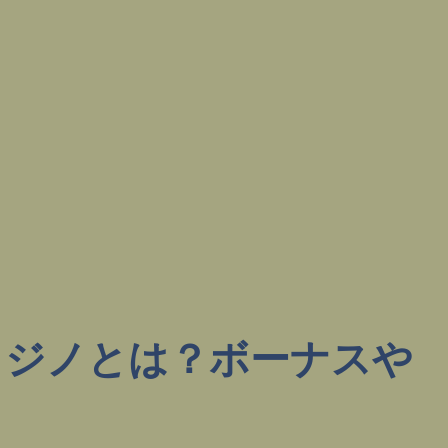
カジノとは？ボーナスや