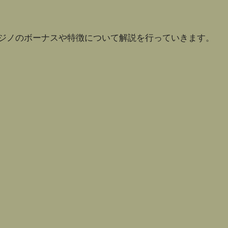
カジノのボーナスや特徴について解説を行っていきます。