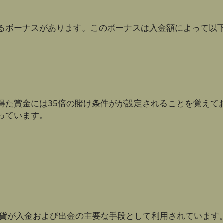
るボーナスがあります。このボーナスは入金額によって以
得た賞金には35倍の賭け条件がが設定されることを覚えて
っています。
貨が入金および出金の主要な手段として利用されています。