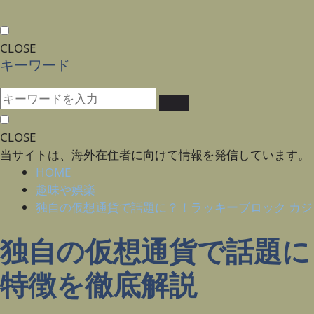
CLOSE
キーワード
CLOSE
当サイトは、海外在住者に向けて情報を発信しています。
HOME
趣味や娯楽
独自の仮想通貨で話題に？！ラッキーブロック カ
独自の仮想通貨で話題に
特徴を徹底解説