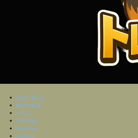
生活と暮らし
趣味や娯楽
コラム
Site Map
About us
Contact