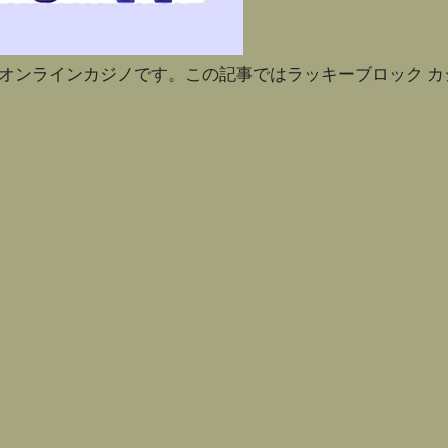
るオンラインカジノです。この記事ではラッキーブロック 