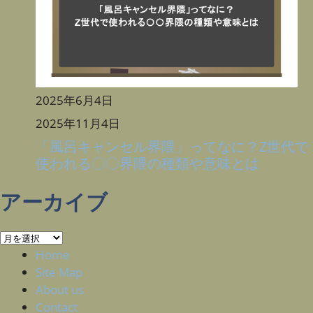
2025年6月4日
2025年11月4日
「風呂キャンセル界隈」ってなに？Z世代で
使われる〇〇界隈の種類や意味とは
アーカイブ
ア
ー
Home
カ
Site Map
イ
About us
ブ
Contact